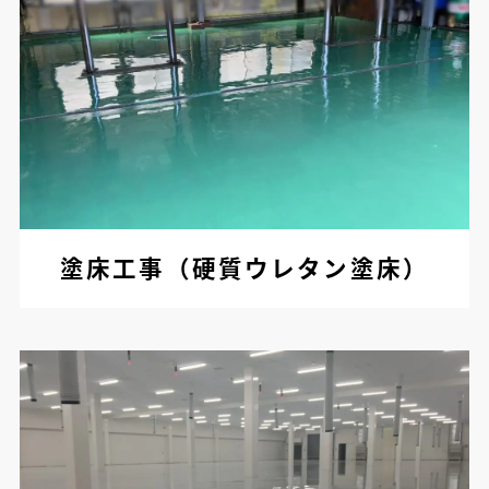
塗床工事（硬質ウレタン塗床）