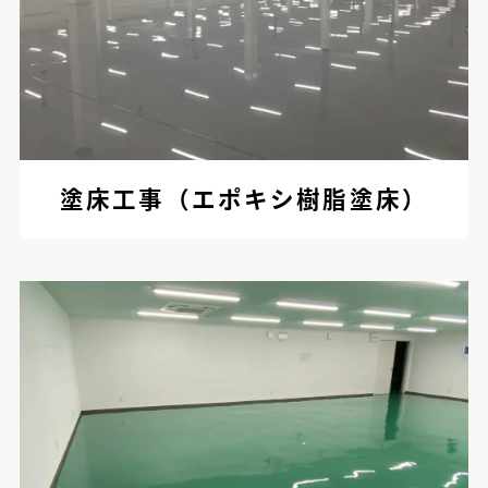
塗床工事（エポキシ樹脂塗床）