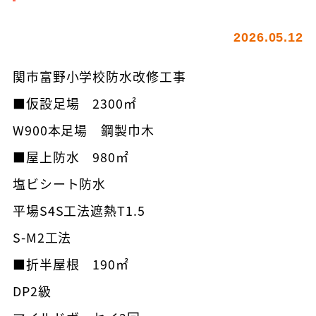
2026.05.12
関市富野小学校防水改修工事
■仮設足場 2300㎡
W900本足場 鋼製巾木
■屋上防水 980㎡
塩ビシート防水
平場S4S工法遮熱T1.5
S-M2工法
■折半屋根 190㎡
DP2級