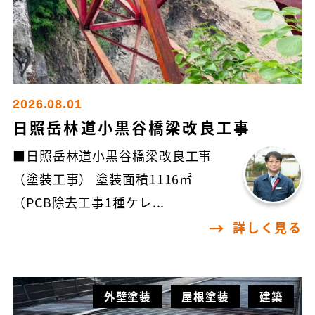
2026.08.01
日照岳林道小黒谷橋梁改良工事
■日照岳林道小黒谷橋梁改良工事
（塗装工事） 塗装面積1116㎡
（PCB除去工事1種ケレ...
詳しく見る
外壁塗装
屋根塗装
建築