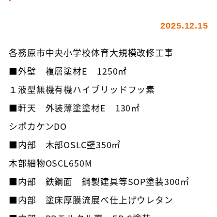
2025.12.15
各務原市中央小学校体育大規模改修工事
■外壁 複層塗材E 1250㎡
１液型無機有機ハイブリッドフッ素
■軒天 外装薄塗塗材E 130㎡
シポカケンDO
■内部 木部OSLC壁350㎡
木部細物OSCL650M
■内部 鉄鋼面 鋼製建具等SOP塗装300㎡
■内部 塗床厚膜流展べ仕上げウレタン