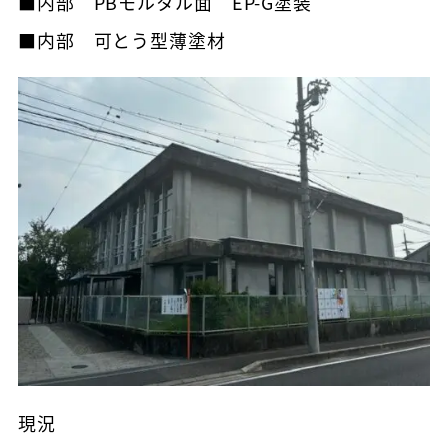
■内部 PBモルタル面 EP-G塗装
■内部 可とう型薄塗材
現況