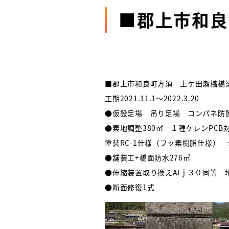
■郡上市和良
■郡上市和良町方須 上ケ田瀬橋橋
工期2021.11.1～2022.3.20
●仮設足場 吊り足場 コンパネ防
●素地調整380㎡ １種ケレンPC
塗装RC-1仕様（フッ素樹脂仕様） 
●舗装工+橋面防水276㎡
●伸縮装置取り換えAIｊ３０同等 
●断面修復1式