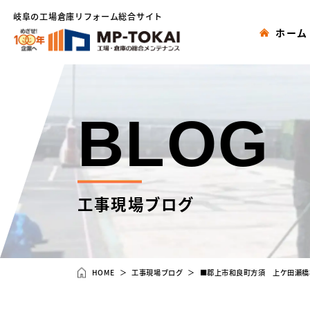
岐阜の工場倉庫リフォーム総合サイト
ホーム
BLOG
工事現場ブログ
HOME
工事現場ブログ
■郡上市和良町方須 上ケ田瀬橋