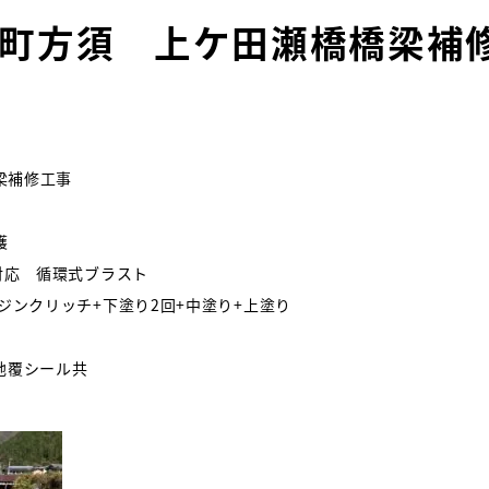
町方須 上ケ田瀬橋橋梁補
梁補修工事
護
B対応 循環式ブラスト
ジンクリッチ+下塗り2回+中塗り+上塗り
地覆シール共