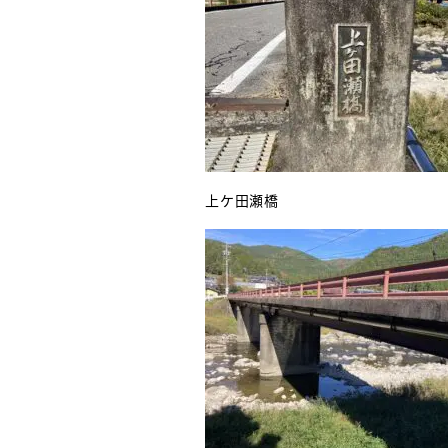
上ケ田瀬橋