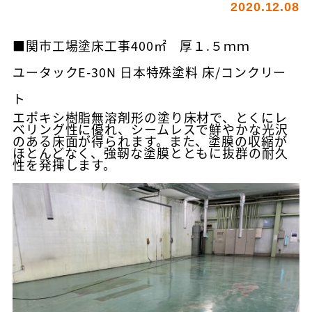
2020.12.08
■関市工場塗床工事400㎡ 厚１.５ｍｍ
ユータックE-30N 日本特殊塗料 床/コンクリー
ト
エポキシ樹脂無溶剤形の塗り床材で、とくにレ
ベリング性に優れ、シームレスで鮮やかな光沢
のある床面が得られます。また、塗膜の収縮が
ほとんどなく、強靭な塗膜とともに抜群の耐久
性を発揮します。