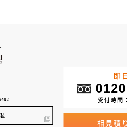
ト
即
0120
受付時間：
3492
塗装
相見積