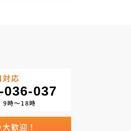
日対応
-036-037
9時～18時
り大歓迎！