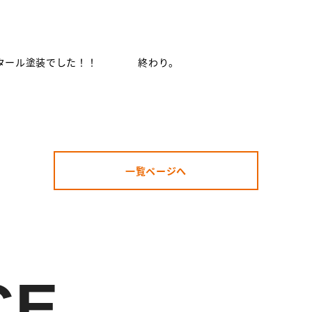
いタール塗装でした！！ 終わり。
一覧ページへ
CE