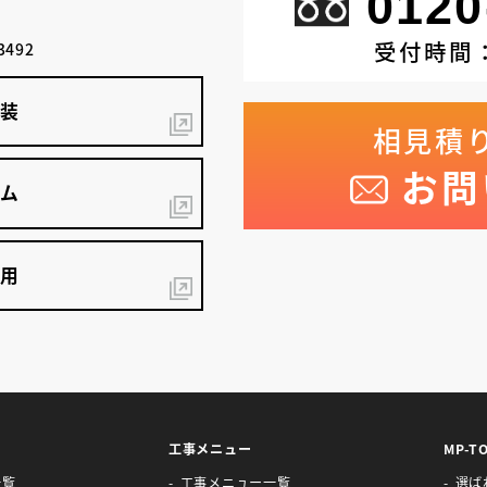
0120
受付時間：
3492
塗装
相見積
お問
ム
採用
工事メニュー
MP-T
一覧
工事メニュー一覧
選ば