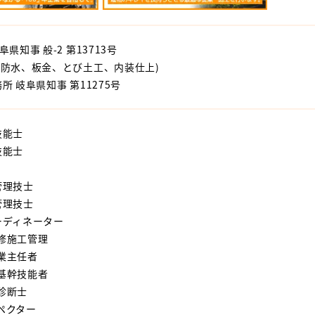
県知事 般-2 第13713号
、防水、板金、とび土工、内装仕上)
所 岐阜県知事 第11275号
技能士
技能士
管理技士
管理技士
ーディネーター
修施工管理
業主任者
基幹技能者
診断士
ペクター