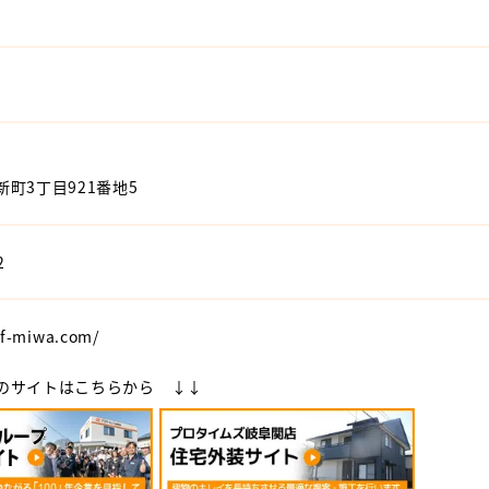
町3丁目921番地5
2
.f-miwa.com/
のサイトはこちらから ↓↓