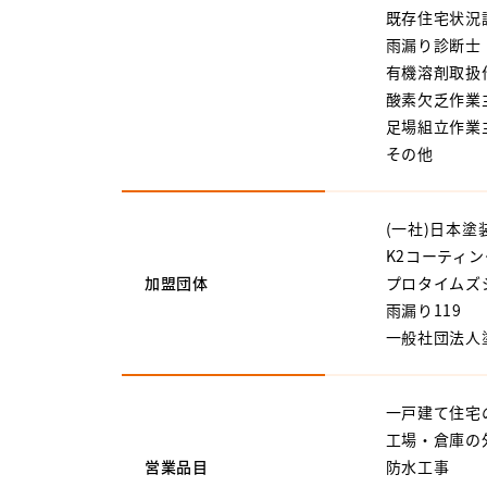
既存住宅状況
雨漏り診断士
有機溶剤取扱
酸素欠乏作業
足場組立作業
その他
(一社)日本塗
K2コーティ
加盟団体
プロタイムズ
雨漏り119
一般社団法人
一戸建て住宅
工場・倉庫の
営業品目
防水工事